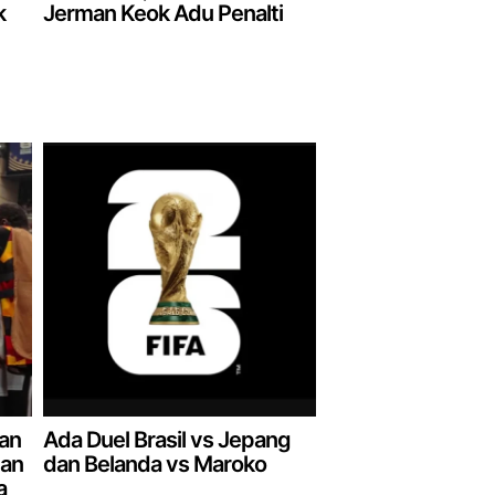
k
Jerman Keok Adu Penalti
dan
Ada Duel Brasil vs Jepang
man
dan Belanda vs Maroko
a