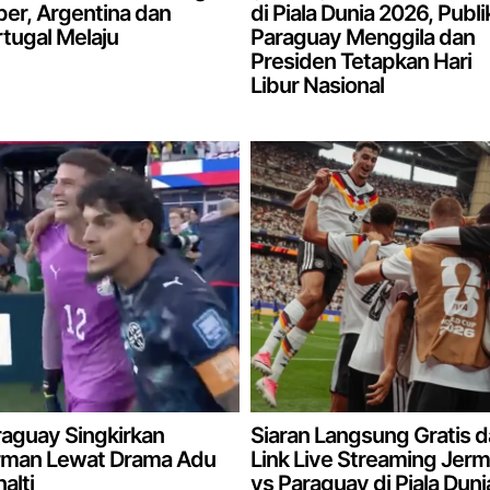
er, Argentina dan
di Piala Dunia 2026, Publi
tugal Melaju
Paraguay Menggila dan
Presiden Tetapkan Hari
Libur Nasional
aguay Singkirkan
Siaran Langsung Gratis 
rman Lewat Drama Adu
Link Live Streaming Jer
alti
vs Paraguay di Piala Duni