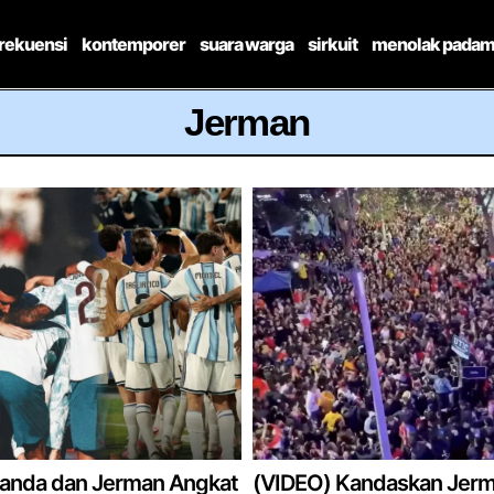
frekuensi
kontemporer
suara warga
sirkuit
menolak padam
Jerman
landa dan Jerman Angkat
(VIDEO) Kandaskan Jer