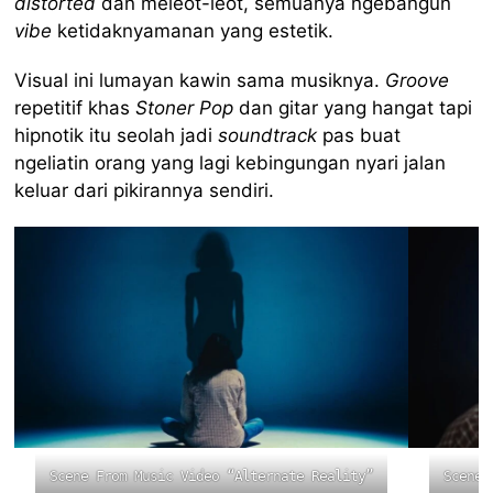
distorted
dan meleot-leot, semuanya ngebangun
vibe
ketidaknyamanan yang estetik.
Visual ini lumayan kawin sama musiknya.
Groove
repetitif khas
Stoner Pop
dan gitar yang hangat tapi
hipnotik itu seolah jadi
soundtrack
pas buat
ngeliatin orang yang lagi kebingungan nyari jalan
keluar dari pikirannya sendiri.
Scene From Music Video “Alternate Reality”
Scene 