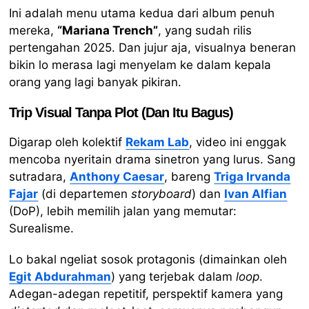
Ini adalah menu utama kedua dari album penuh
mereka,
“Mariana Trench”
, yang sudah rilis
pertengahan 2025. Dan jujur aja, visualnya beneran
bikin lo merasa lagi menyelam ke dalam kepala
orang yang lagi banyak pikiran.
Trip Visual Tanpa Plot (Dan Itu Bagus)
Digarap oleh kolektif
Rekam Lab
, video ini enggak
mencoba nyeritain drama sinetron yang lurus. Sang
sutradara,
Anthony Caesar
, bareng
Triga Irvanda
Fajar
(di departemen
storyboard
) dan
Ivan Alfian
(DoP), lebih memilih jalan yang memutar:
Surealisme.
Lo bakal ngeliat sosok protagonis (dimainkan oleh
Egit Abdurahman
) yang terjebak dalam
loop
.
Adegan-adegan repetitif, perspektif kamera yang