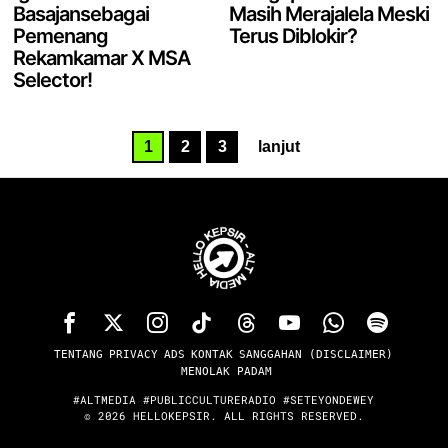
Basajansebagai
Masih Merajalela Meski
Pemenang
Terus Diblokir?
Rekamkamar X MSA
Selector!
1
2
3
lanjut
TENTANG
PRIVACY
ADS
KONTAK
SANGGAHAN (DISCLAIMER)
MENOLAK PADAM
#ALTMEDIA #PUBLICCULTURERADIO #SETEYONDEWEY
©
2026
HELLOKEPSIR. ALL RIGHTS RESERVED.