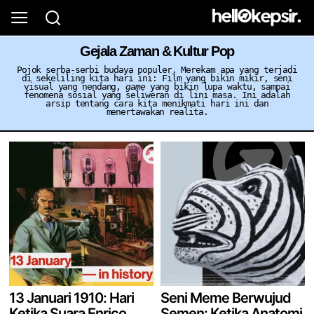
Gejala Zaman & Kultur Pop
Pojok serba-serbi budaya populer. Merekam apa yang terjadi
di sekeliling kita hari ini: Film yang bikin mikir, seni
visual yang nendang,
game
yang bikin lupa waktu, sampai
fenomena sosial yang seliweran di lini masa. Ini adalah
arsip tentang cara kita menikmati hari ini dan
menertawakan realita.
13 Januari 1910: Hari
Seni Meme Berwujud
Ketika Suara Enrico
Semen: Ketika Anatomi