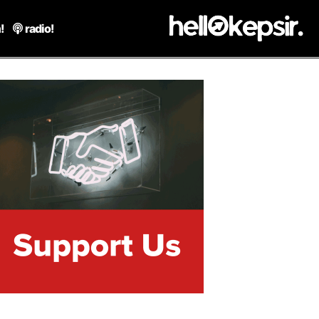
!
radio!