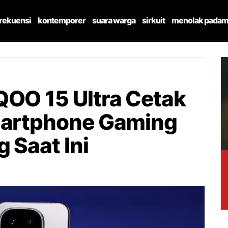
frekuensi
kontemporer
suara warga
sirkuit
menolak padam
QOO 15 Ultra Cetak
martphone Gaming
 Saat Ini