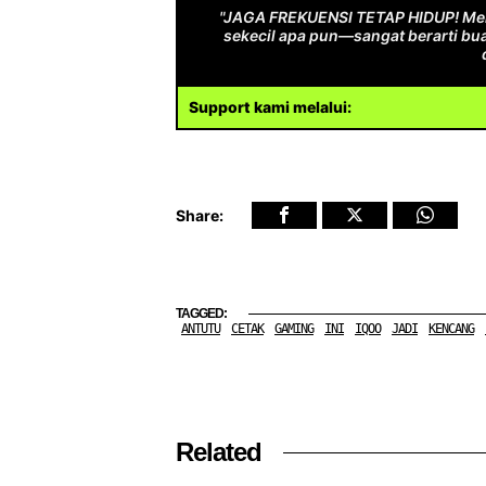
"JAGA FREKUENSI TETAP HIDUP! Men
sekecil apa pun—sangat berarti bua
Support kami melalui:
Share:
TAGGED:
ANTUTU
CETAK
GAMING
INI
IQOO
JADI
KENCANG
Related