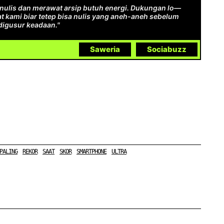
ulis dan merawat arsip butuh energi. Dukungan lo—
t kami biar tetep bisa nulis yang aneh-aneh sebelum
digusur keadaan."
Saweria
Sociabuzz
PALING
REKOR
SAAT
SKOR
SMARTPHONE
ULTRA