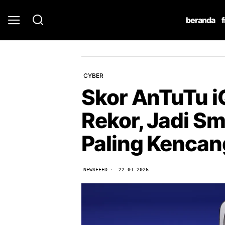
beranda
CYBER
Skor AnTuTu i
Rekor, Jadi S
Paling Kencang
NEWSFEED
22.01.2026