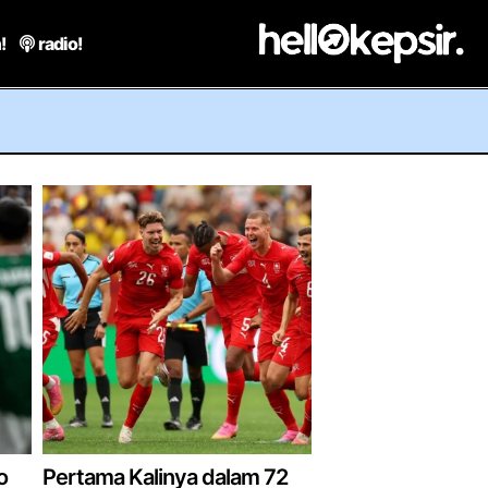
!
radio!
o
Pertama Kalinya dalam 72