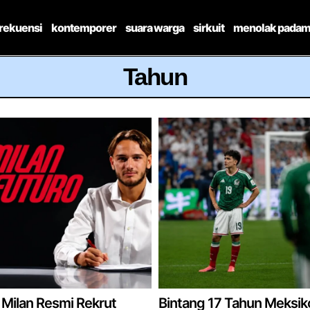
frekuensi
kontemporer
suara warga
sirkuit
menolak padam
Tahun
Milan Resmi Rekrut
Bintang 17 Tahun Meksik