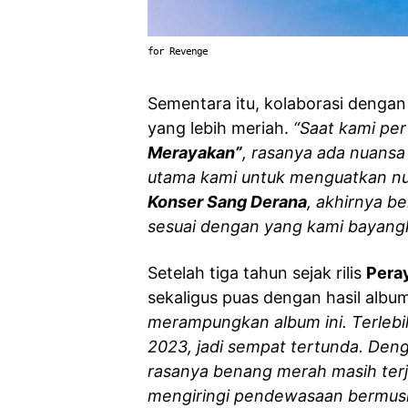
for Revenge
Sementara itu, kolaborasi denga
yang lebih meriah.
“Saat kami pe
Merayakan”
, rasanya ada nuansa 
utama kami untuk menguatkan nuan
Konser Sang Derana
, akhirnya be
sesuai dengan yang kami bayang
Setelah tiga tahun sejak rilis
Peray
sekaligus puas dengan hasil album
merampungkan album ini. Terlebih
2023, jadi sempat tertunda. Deng
rasanya benang merah masih ter
mengiringi pendewasaan bermusi