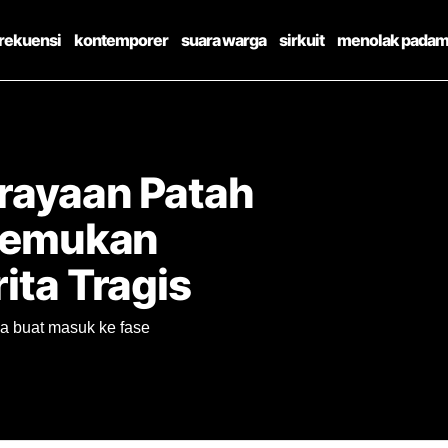
frekuensi
kontemporer
suara warga
sirkuit
menolak padam
erayaan Patah
enemukan
ita Tragis
ua buat masuk ke fase