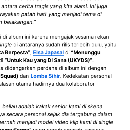
tara cerita tragis yang kita alami. Ini juga
rayakan patah hati’ yang menjadi tema di
n belakangan.”
ri di album ini karena mengajak sesama rekan
ingle
di antaranya sudah rilis terlebih dulu, yaitu
ka Berpesta”
,
Elsa Japasal
di
“Menunggu
di
“Untuk Kau yang Di Sana (UKYDS)”
.
isa didengarkan perdana di album ini dengan
Squad)
dan
Lomba Sihir
. Kedekatan personal
alasan utama hadirnya dua kolaborator
, beliau adalah kakak senior kami di skena
 secara personal sejak dia tergabung dalam
ernah menjadi model video klip kami di single
nama Karma”
yang penuh amarah, rasanya