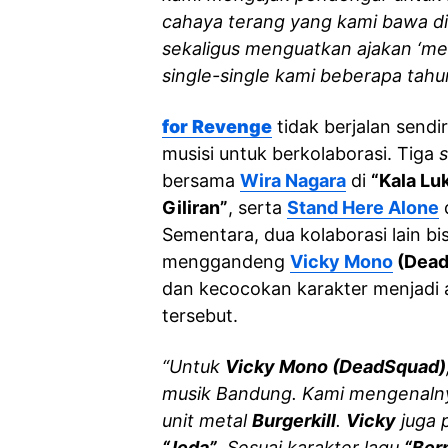
cahaya terang yang kami bawa di an
sekaligus menguatkan ajakan ‘me
single-single kami beberapa tahu
for Revenge
tidak berjalan sendi
musisi untuk berkolaborasi. Tiga
s
bersama
Wira Nagara
di
“Kala Lu
Giliran”
, serta
Stand Here Alone
Sementara, dua kolaborasi lain b
menggandeng
Vicky Mono
(Dead
dan kecocokan karakter menjadi 
tersebut.
“Untuk
Vicky Mono (DeadSquad)
musik Bandung. Kami mengenalnya
unit metal
Burgerkill
.
Vicky
juga p
“Jeda”
. Sesuai karakter lagu
“Ber