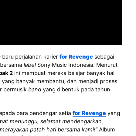
 baru perjalanan karier
for Revenge
sebagai
s bersama
label
Sony Music Indonesia. Menurut
bak 2
ini membuat mereka belajar banyak hal
t yang banyak membantu, dan menjadi proses
er bermusik
band
yang dibentuk pada tahun
kepada para pendengar setia
for Revenge
yang
mat menunggu, selamat mendengarkan,
merayakan patah hati bersama kami!”
Album