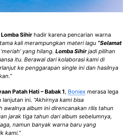
n
Lomba Sihir
hadir karena pencarian warna
rtama kali merampungkan materi lagu
“Selamat
‘meriah’ yang hilang.
Lomba Sihir
jadi pilihan
sa itu. Berawal dari kolaborasi kami di
rlanjut ke penggarapan single ini dan hasilnya
kan.”
aan Patah Hati – Babak 1
,
Boniex
merasa lega
 lanjutan ini.
“Akhirnya kami bisa
 awalnya album ini direncanakan rilis tahun
an jarak tiga tahun dari album sebelumnya,
jaga, namun banyak warna baru yang
k kami.”