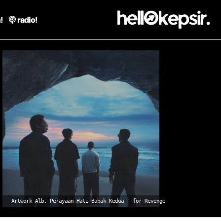
!
radio!
Artwork Alb. Perayaan Hati Babak Kedua - for Revenge