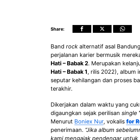
Share:
Band
rock
alternatif asal Bandun
perjalanan karier bermusik merek
Hati – Babak 2
. Merupakan kelanj
Hati – Babak 1
, rilis 2022), album
seputar kehilangan dan proses ba
terakhir.
Dikerjakan dalam waktu yang cuk
digaungkan sejak perilisan
single
Menurut
Boniex Nur
, vokalis
for 
penerimaan.
“Jika album sebelumn
kami mengajak pendengar untuk 