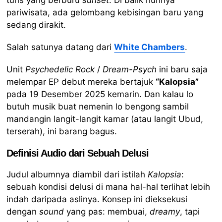
turis yang berburu
sunset
. Di balik riuhnya
pariwisata, ada gelombang kebisingan baru yang
sedang dirakit.
Salah satunya datang dari
White Chambers
.
Unit
Psychedelic Rock
/
Dream-Psych
ini baru saja
melempar EP debut mereka bertajuk
“Kalopsia”
pada 19 Desember 2025 kemarin. Dan kalau lo
butuh musik buat nemenin lo bengong sambil
mandangin langit-langit kamar (atau langit Ubud,
terserah), ini barang bagus.
Definisi Audio dari Sebuah Delusi
Judul albumnya diambil dari istilah
Kalopsia
:
sebuah kondisi delusi di mana hal-hal terlihat lebih
indah daripada aslinya. Konsep ini dieksekusi
dengan
sound
yang pas: membuai,
dreamy
, tapi