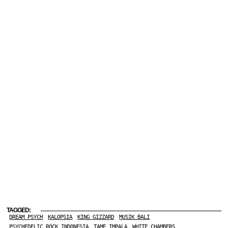
TAGGED:
DREAM PSYCH
KALOPSIA
KING GIZZARD
MUSIK BALI
PSYCHEDELIC ROCK INDONESIA
TAME IMPALA
WHITE CHAMBERS