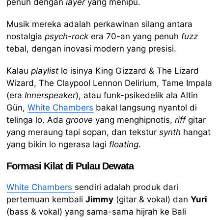
penuh dengan
layer
yang menipu.
Musik mereka adalah perkawinan silang antara
nostalgia
psych-rock
era 70-an yang penuh
fuzz
tebal, dengan inovasi modern yang presisi.
Kalau
playlist
lo isinya King Gizzard & The Lizard
Wizard, The Claypool Lennon Delirium, Tame Impala
(era
Innerspeaker
), atau funk-psikedelik ala Altin
Gün,
White Chambers
bakal langsung nyantol di
telinga lo. Ada
groove
yang menghipnotis,
riff
gitar
yang meraung tapi sopan, dan tekstur
synth
hangat
yang bikin lo ngerasa lagi
floating
.
Formasi Kilat di Pulau Dewata
White Chambers
sendiri adalah produk dari
pertemuan kembali
Jimmy
(gitar & vokal) dan
Yuri
(bass & vokal) yang sama-sama hijrah ke Bali