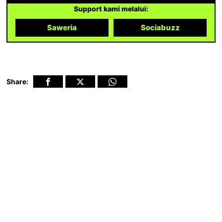
Support kami melalui:
Saweria
Sociabuzz
Share: