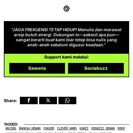
"JAGA FREKUENSI TETAP HIDUP! Menulis dan merawat
arsip butuh energi. Dukungan lo—sekecil apa pun—
sangat berarti buat kami biar tetep bisa nulis yang
aneh-aneh sebelum digusur keadaan."
Support kami melalui:
Saweria
Sociabuzz
Share:
TAGGED:
ANJING
BAHASA HEWAN
CHASER
CLEVER HANS
KANZI
KOGNISI HEWAN
KOKO