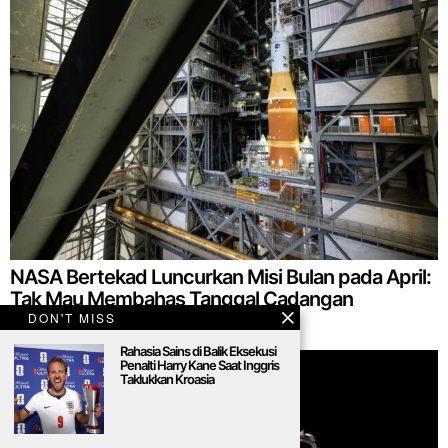
NASA Bertekad Luncurkan Misi Bulan pada April:
Tak Mau Membahas Tanggal Cadangan
DON'T MISS
Rahasia Sains di Balik Eksekusi
Penalti Harry Kane Saat Inggris
Taklukkan Kroasia