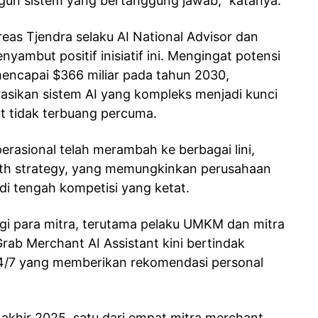
un sistem yang bertanggung jawab,” katanya.
eas Tjendra selaku AI National Advisor dan
yambut positif inisiatif ini. Mengingat potensi
mencapai $366 miliar pada tahun 2030,
asikan sistem AI yang kompleks menjadi kunci
t tidak terbuang percuma.
erasional telah merambah ke berbagai lini,
wth strategy, yang memungkinkan perusahaan
di tengah kompetisi yang ketat.
i para mitra, terutama pelaku UMKM dan mitra
rab Merchant AI Assistant kini bertindak
 24/7 yang memberikan rekomendasi personal
khir 2025, satu dari empat mitra merchant