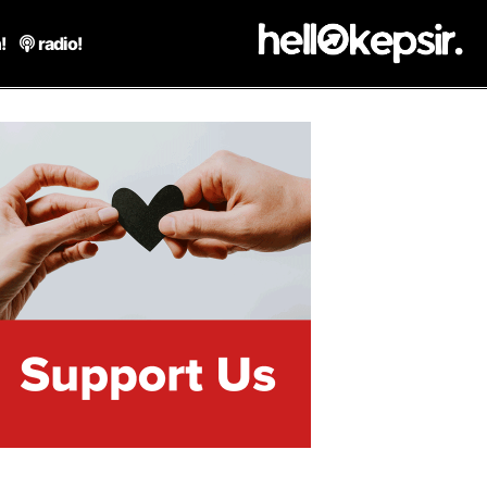
!
radio!