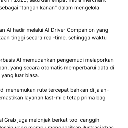
ni sebagai “tangan kanan” dalam mengelola
n AI hadir melalui AI Driver Companion yang
an tinggi secara real-time, sehingga waktu
a berbasis AI memudahkan pengemudi melaporkan
apan, yang secara otomatis memperbarui data di
yang luar biasa.
i menemukan rute tercepat bahkan di jalan-
memastikan layanan last-mile tetap prima bagi
rnal Grab juga melonjak berkat tool canggih
desain yang mampu menghasilkan ilustrasi khas