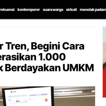
frekuensi
kontemporer
suara warga
sirkuit
menolak padam
 Tren, Begini Cara
rasikan 1.000
uk Berdayakan UMKM