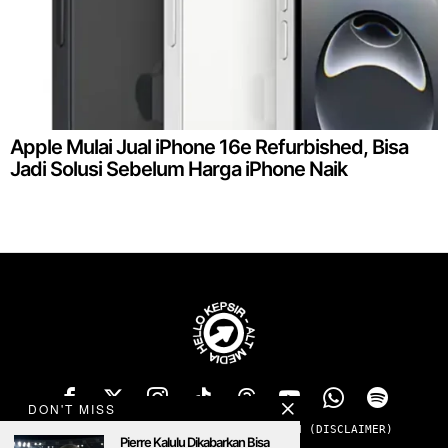
Apple Mulai Jual iPhone 16e Refurbished, Bisa
Jadi Solusi Sebelum Harga iPhone Naik
DON'T MISS
TENTANG
PRIVACY
ADS
KONTAK
SANGGAHAN (DISCLAIMER)
Pierre Kalulu Dikabarkan Bisa
MENOLAK PADAM