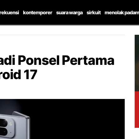
frekuensi
kontemporer
suara warga
sirkuit
menolak padam
Jadi Ponsel Pertama
oid 17