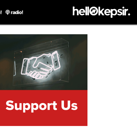
!
radio!