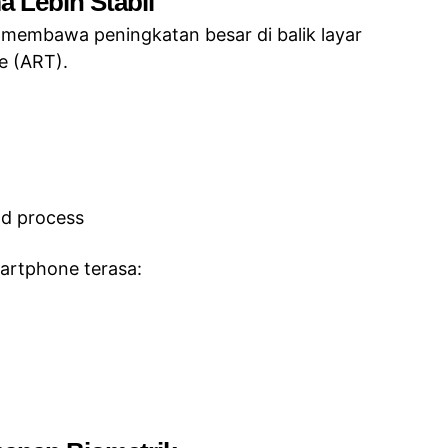
a Lebih Stabil
uga membawa peningkatan besar di balik layar
e (ART).
d process
artphone terasa: