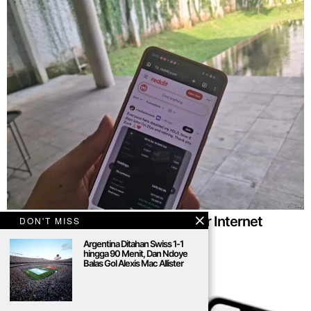
Reddit Mendadak Lolos dari Blokir Internet
DON'T MISS
Indonesia, Ini Faktanya
Argentina Ditahan Swiss 1-1
hingga 90 Menit, Dan Ndoye
Balas Gol Alexis Mac Allister