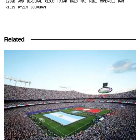
128GB
AMD
BERBEKAL
CLOUD
HAJAR
HALO
MAC
MINI
MONOPOLI
RAM
RILIS
RYZEN
SEUKURAN
Related