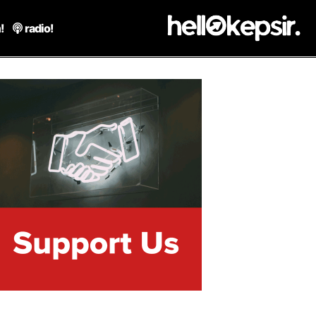
!
radio!