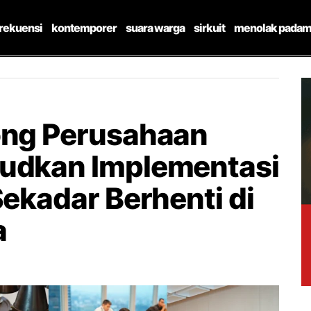
frekuensi
kontemporer
suara warga
sirkuit
menolak padam
ong Perusahaan
judkan Implementasi
Sekadar Berhenti di
a