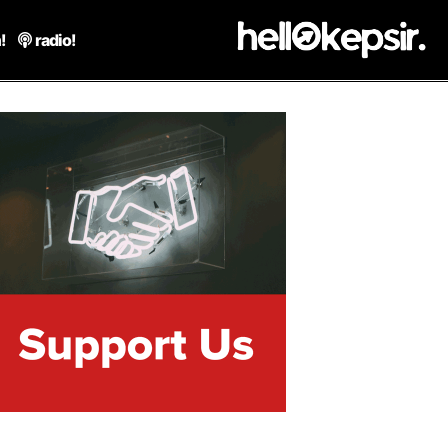
!
radio!