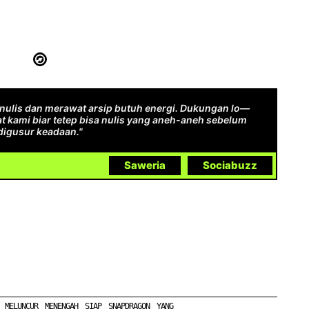
ulis dan merawat arsip butuh energi. Dukungan lo—
t kami biar tetep bisa nulis yang aneh-aneh sebelum
digusur keadaan."
Saweria
Sociabuzz
MELUNCUR
MENENGAH
SIAP
SNAPDRAGON
YANG