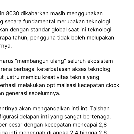
irin 8030 dikabarkan masih menggunakan
ng secara fundamental merupakan teknologi
an dengan standar global saat ini teknologi
erapa tahun, pengguna tidak boleh melupakan
rnya.
harus “membangun ulang” seluruh ekosistem
karena berbagai keterbatasan akses teknologi
t justru memicu kreativitas teknis yang
hasil melakukan optimalisasi kecepatan clock
kan generasi sebelumnya.
antinya akan mengandalkan inti inti Taishan
igurasi delapan inti yang sangat bertenaga.
 super besar dengan kecepatan mencapai 2,8
tiga inti menengah di angka 2,4 hingga 2,6