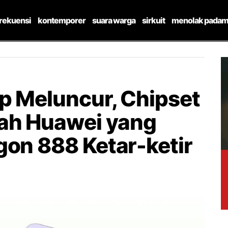
frekuensi
kontemporer
suara warga
sirkuit
menolak padam
ap Meluncur, Chipset
ah Huawei yang
gon 888 Ketar-ketir