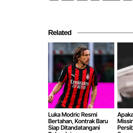
Related
Luka Modric Resmi
Apaka
Bertahan, Kontrak Baru
Missin
Siap Ditandatangani
Persi