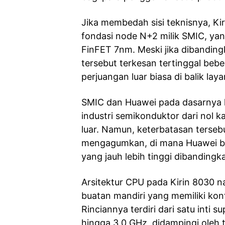
Jika membedah sisi teknisnya, K
fondasi node N+2 milik SMIC, ya
FinFET 7nm. Meski jika dibandingk
tersebut terkesan tertinggal beb
perjuangan luar biasa di balik laya
SMIC dan Huawei pada dasarnya 
industri semikonduktor dari nol 
luar. Namun, keterbatasan tersebu
mengagumkan, di mana Huawei ber
yang jauh lebih tinggi dibanding
Arsitektur CPU pada Kirin 8030 n
buatan mandiri yang memiliki konf
Rinciannya terdiri dari satu inti
hingga 3,0 GHz, didampingi oleh 