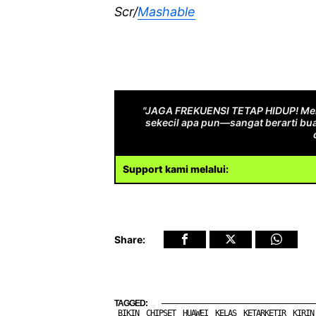
Scr/
Mashable
"JAGA FREKUENSI TETAP HIDUP! Men
sekecil apa pun—sangat berarti bua
Support kami melalui:
Share:
TAGGED:
BIKIN
CHIPSET
HUAWEI
KELAS
KETARKETIR
KIRIN