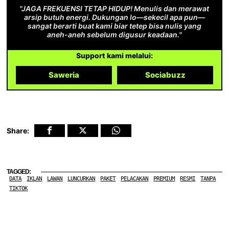
"JAGA FREKUENSI TETAP HIDUP! Menulis dan merawat
arsip butuh energi. Dukungan lo—sekecil apa pun—
sangat berarti buat kami biar tetep bisa nulis yang
aneh-aneh sebelum digusur keadaan."
Support kami melalui:
Saweria
Sociabuzz
Share:
TAGGED:
DATA
IKLAN
LAWAN
LUNCURKAN
PAKET
PELACAKAN
PREMIUM
RESMI
TANPA
TIKTOK