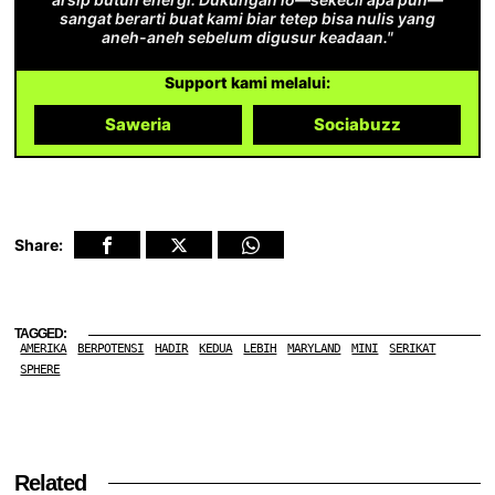
sangat berarti buat kami biar tetep bisa nulis yang
aneh-aneh sebelum digusur keadaan."
Support kami melalui:
Saweria
Sociabuzz
Share:
TAGGED:
AMERIKA
BERPOTENSI
HADIR
KEDUA
LEBIH
MARYLAND
MINI
SERIKAT
SPHERE
Related