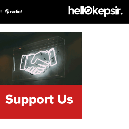
!
radio!