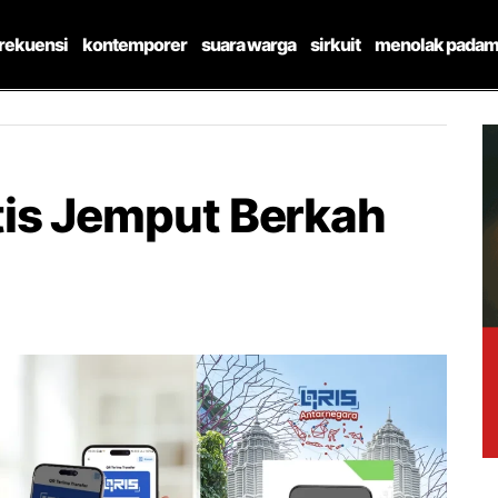
frekuensi
kontemporer
suara warga
sirkuit
menolak padam
is Jemput Berkah