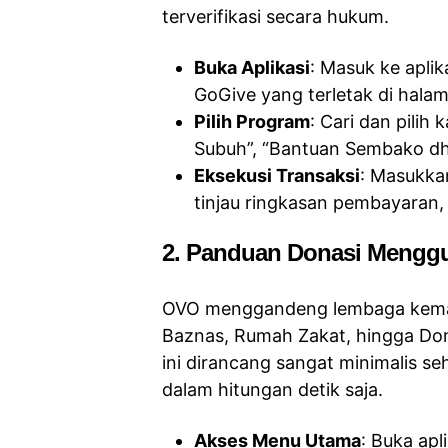
terverifikasi secara hukum.
Buka Aplikasi
: Masuk ke apli
GoGive yang terletak di hala
Pilih Program
: Cari dan pilih
Subuh”, “Bantuan Sembako dh
Eksekusi Transaksi
: Masukka
tinjau ringkasan pembayaran,
2. Panduan Donasi Mengg
OVO menggandeng lembaga kemanu
Baznas, Rumah Zakat, hingga Dom
ini dirancang sangat minimalis se
dalam hitungan detik saja.
Akses Menu Utama
: Buka apl