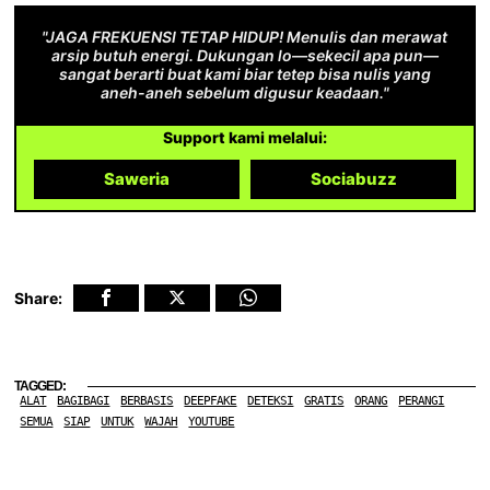
"JAGA FREKUENSI TETAP HIDUP! Menulis dan merawat
arsip butuh energi. Dukungan lo—sekecil apa pun—
sangat berarti buat kami biar tetep bisa nulis yang
aneh-aneh sebelum digusur keadaan."
Support kami melalui:
Saweria
Sociabuzz
Share:
TAGGED:
ALAT
BAGIBAGI
BERBASIS
DEEPFAKE
DETEKSI
GRATIS
ORANG
PERANGI
SEMUA
SIAP
UNTUK
WAJAH
YOUTUBE