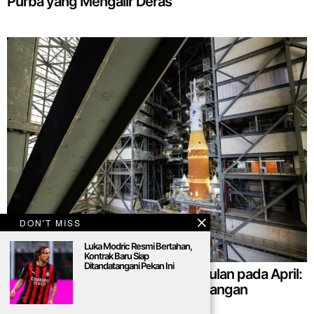
Purba yang Mengalir Deras
DON'T MISS
Luka Modric Resmi Bertahan,
Kontrak Baru Siap
Ditandatangani Pekan Ini
NASA Bertekad Luncurkan Misi Bulan pada April:
Tak Mau Membahas Tanggal Cadangan