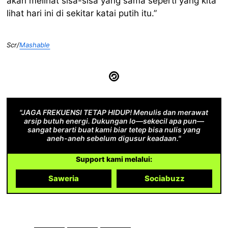
akan melihat sisa-sisa yang sama seperti yang kita
lihat hari ini di sekitar katai putih itu.”
Scr/
Mashable
"JAGA FREKUENSI TETAP HIDUP! Menulis dan merawat
arsip butuh energi. Dukungan lo—sekecil apa pun—
sangat berarti buat kami biar tetep bisa nulis yang
aneh-aneh sebelum digusur keadaan."
Support kami melalui:
Saweria
Sociabuzz