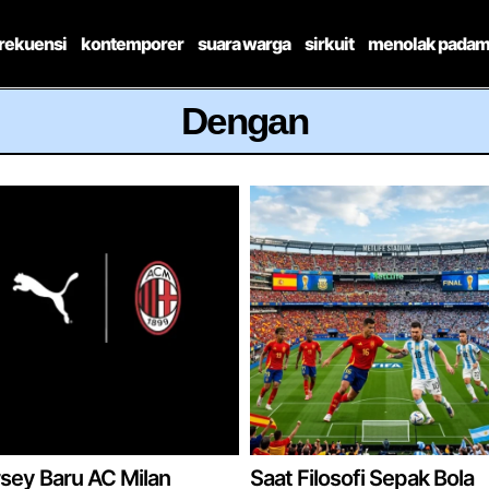
frekuensi
kontemporer
suara warga
sirkuit
menolak padam
Dengan
sey Baru AC Milan
Saat Filosofi Sepak Bola