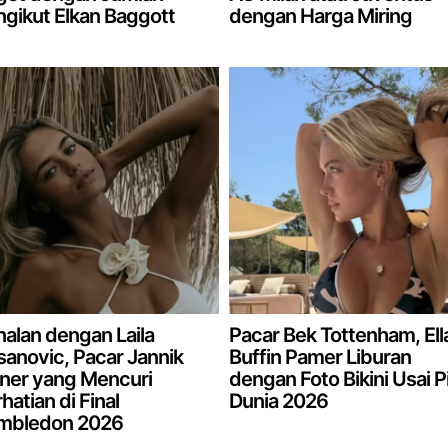
gikut Elkan Baggott
dengan Harga Miring
alan dengan Laila
Pacar Bek Tottenham, Ell
anovic, Pacar Jannik
Buffin Pamer Liburan
ner yang Mencuri
dengan Foto Bikini Usai P
hatian di Final
Dunia 2026
mbledon 2026