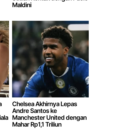
Maldini
a
Chelsea Akhirnya Lepas
Andre Santos ke
iala
Manchester United dengan
Mahar Rp1,1 Triliun