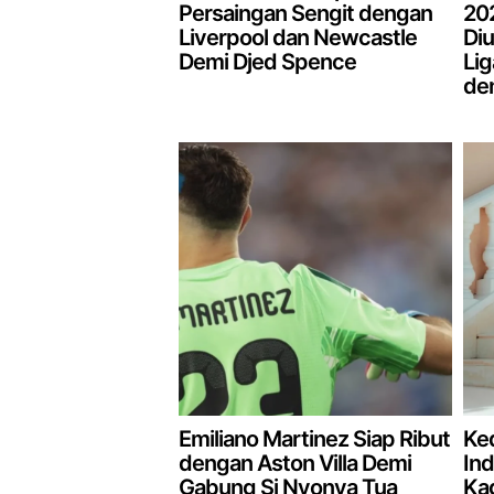
Persaingan Sengit dengan
20
Liverpool dan Newcastle
Di
Demi Djed Spence
Li
den
Emiliano Martinez Siap Ribut
Ke
dengan Aston Villa Demi
Ind
Gabung Si Nyonya Tua
Ka