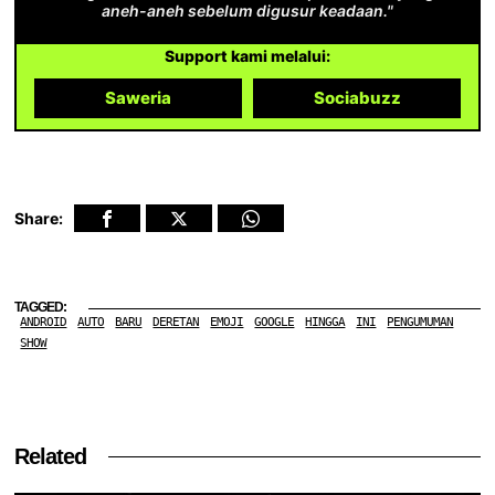
aneh-aneh sebelum digusur keadaan."
Support kami melalui:
Saweria
Sociabuzz
Share:
TAGGED:
ANDROID
AUTO
BARU
DERETAN
EMOJI
GOOGLE
HINGGA
INI
PENGUMUMAN
SHOW
Related