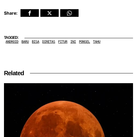
Share:
TAGGED:
ANDROID
BARU
BISA
DIRETAS
FITUR
INI
PONSEL
TAHU
Related