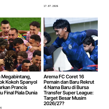
17.07.2026
 Megabintang,
Arema FC Coret 16
k Kokoh Spanyol
Pemain dan Baru Rekrut
rkan Prancis
4 Nama Baru di Bursa
 Final Piala Dunia
Transfer Super League:
Target Besar Musim
2026/27?
26