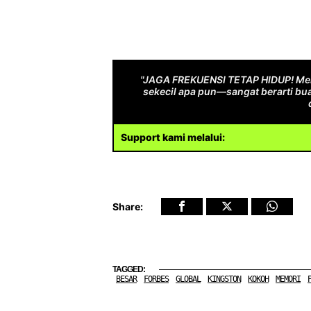
"JAGA FREKUENSI TETAP HIDUP! Men
sekecil apa pun—sangat berarti bua
Support kami melalui:
Share:
TAGGED:
BESAR
FORBES
GLOBAL
KINGSTON
KOKOH
MEMORI