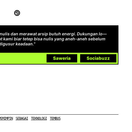
ulis dan merawat arsip butuh energi. Dukungan lo—
t kami biar tetep bisa nulis yang aneh-aneh sebelum
digusur keadaan."
Saweria
Sociabuzz
PEMIMPIN
SEBAGAI
TEKNOLOGI
TEMBUS