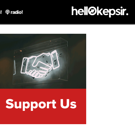
!
radio!