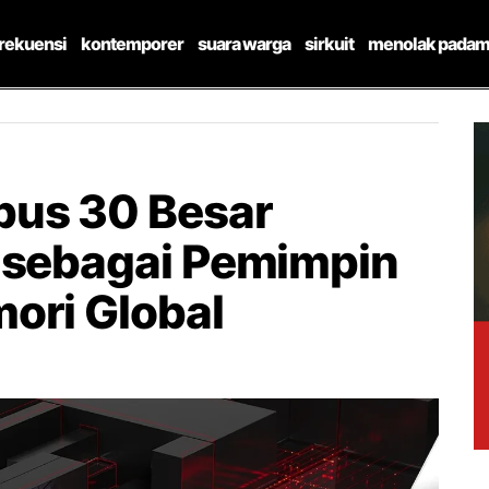
frekuensi
kontemporer
suara warga
sirkuit
menolak padam
bus 30 Besar
 sebagai Pemimpin
ori Global