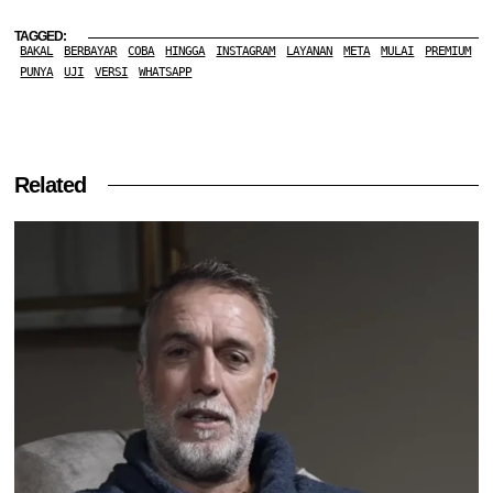
TAGGED:
BAKAL
BERBAYAR
COBA
HINGGA
INSTAGRAM
LAYANAN
META
MULAI
PREMIUM
PUNYA
UJI
VERSI
WHATSAPP
Related