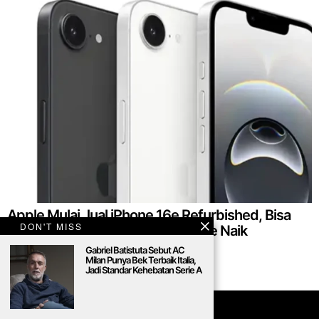
Apple Mulai Jual iPhone 16e Refurbished, Bisa
DON'T MISS
Jadi Solusi Sebelum Harga iPhone Naik
Gabriel Batistuta Sebut AC
Milan Punya Bek Terbaik Italia,
Jadi Standar Kehebatan Serie A