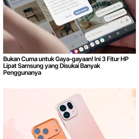
Bukan Cuma untuk Gaya-gayaan! Ini 3 Fitur HP
Lipat Samsung yang Disukai Banyak
Penggunanya