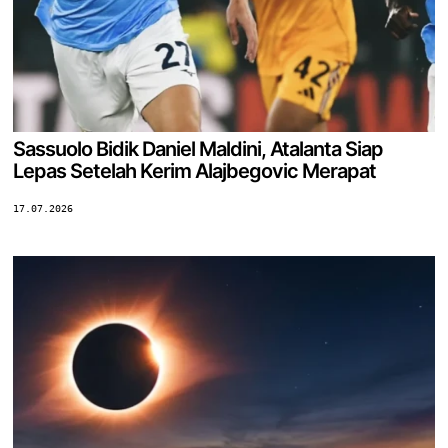
Sassuolo Bidik Daniel Maldini, Atalanta Siap
Lepas Setelah Kerim Alajbegovic Merapat
17.07.2026