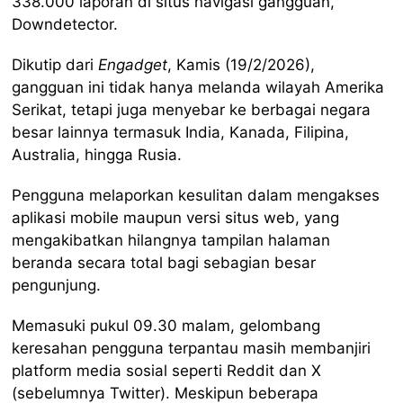
338.000 laporan di situs navigasi gangguan,
Downdetector.
Dikutip dari
Engadget
, Kamis (19/2/2026),
gangguan ini tidak hanya melanda wilayah Amerika
Serikat, tetapi juga menyebar ke berbagai negara
besar lainnya termasuk India, Kanada, Filipina,
Australia, hingga Rusia.
Pengguna melaporkan kesulitan dalam mengakses
aplikasi mobile maupun versi situs web, yang
mengakibatkan hilangnya tampilan halaman
beranda secara total bagi sebagian besar
pengunjung.
Memasuki pukul 09.30 malam, gelombang
keresahan pengguna terpantau masih membanjiri
platform media sosial seperti Reddit dan X
(sebelumnya Twitter). Meskipun beberapa