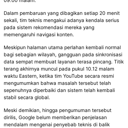
09.00 malam.
Dalam pembaruan yang dibagikan setiap 20 menit
sekali, tim teknis mengakui adanya kendala serius
pada sistem rekomendasi mereka yang
memengaruhi navigasi konten.
Meskipun halaman utama perlahan kembali normal
bagi sebagian wilayah, gangguan pada sinkronisasi
data sempat membuat layanan terasa pincang. Titik
terang akhirnya muncul pada pukul 10.12 malam
waktu Eastern, ketika tim YouTube secara resmi
mengumumkan bahwa masalah tersebut telah
sepenuhnya diperbaiki dan sistem telah kembali
stabil secara global.
Meski demikian, hingga pengumuman tersebut
dirilis, Google belum memberikan penjelasan
mendalam mengenai penyebab teknis di balik