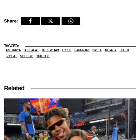
Share:
TAGGED:
AKHIRNYA
BERBAGAI
BERJAMJAM
ERROR
GANGGUAN
MASIF
NEGARA
PULIH
SEMPAT
SETELAH
YOUTUBE
Related