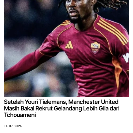
Setelah Youri Tielemans, Manchester United
Masih Bakal Rekrut Gelandang Lebih Gila dari
Tchouameni
14.07.2026