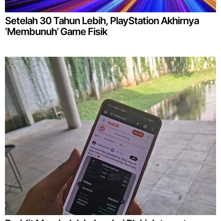
Setelah 30 Tahun Lebih, PlayStation Akhirnya
‘Membunuh’ Game Fisik