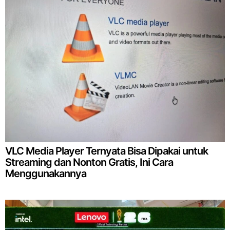
VLC Media Player Ternyata Bisa Dipakai untuk
Streaming dan Nonton Gratis, Ini Cara
Menggunakannya