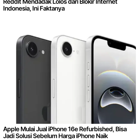
Reddit Mendadak Lolos dari Blokir Internet
Indonesia, Ini Faktanya
Apple Mulai Jual iPhone 16e Refurbished, Bisa
Jadi Solusi Sebelum Harga iPhone Naik