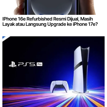
IPhone 16e Refurbished Resmi Dijual, Masih
Layak atau Langsung Upgrade ke iPhone 17e?