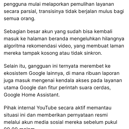
pengguna mulai melaporkan pemulihan layanan
secara parsial, transisinya tidak berjalan mulus bagi
semua orang.
Sebagian besar akun yang sudah bisa kembali
masuk ke halaman beranda mengeluhkan hilangnya
algoritma rekomendasi video, yang membuat laman
mereka tampak kosong atau tidak sinkron.
Selain itu, gangguan ini ternyata merembet ke
ekosistem Google lainnya, di mana ribuan laporan
juga masuk mengenai kendala akses pada layanan
utama Google dan fitur perintah suara cerdas,
Google Home Assistant.
Pihak internal YouTube secara aktif memantau
situasi ini dan memberikan pernyataan resmi
melalui akun media sosial mereka sebelum pukul