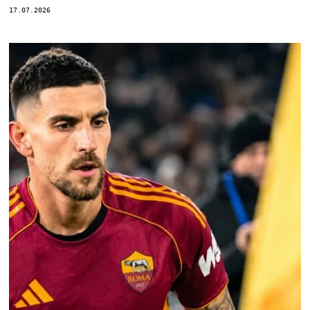
17.07.2026