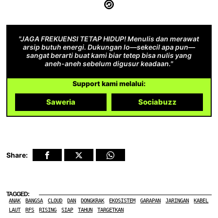
"JAGA FREKUENSI TETAP HIDUP! Menulis dan merawat
arsip butuh energi. Dukungan lo—sekecil apa pun—
sangat berarti buat kami biar tetep bisa nulis yang
aneh-aneh sebelum digusur keadaan."
Support kami melalui:
Saweria
Sociabuzz
Share:
TAGGED:
ANAK
BANGSA
CLOUD
DAN
DONGKRAK
EKOSISTEM
GARAPAN
JARINGAN
KABEL
LAUT
RFS
RISING
SIAP
TAHUN
TARGETKAN