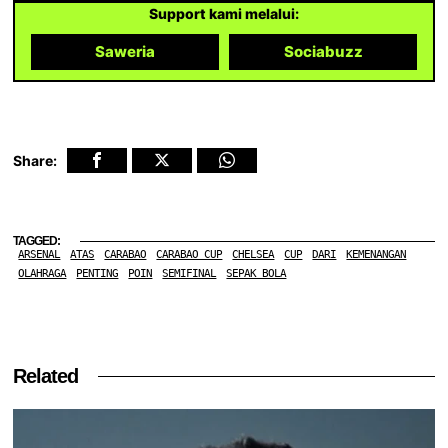
Support kami melalui:
Saweria
Sociabuzz
Share:
TAGGED:
ARSENAL
ATAS
CARABAO
CARABAO CUP
CHELSEA
CUP
DARI
KEMENANGAN
OLAHRAGA
PENTING
POIN
SEMIFINAL
SEPAK BOLA
Related