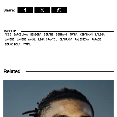
Share:
TAGGED:
AKSI
BARCELONA
BENDERA
BERANI
BINTANG
JUARA
KIBARKAN
LALIGA
LAMINE
LAMINE YAMAL
LIGA SPANYOL
OLAHRAGA
PALESTINA
PARADE
SEPAK BOLA
YAMAL
Related