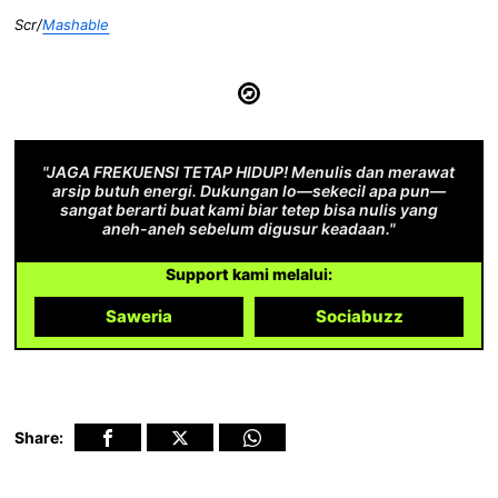
Scr/
Mashable
"JAGA FREKUENSI TETAP HIDUP! Menulis dan merawat
arsip butuh energi. Dukungan lo—sekecil apa pun—
sangat berarti buat kami biar tetep bisa nulis yang
aneh-aneh sebelum digusur keadaan."
Support kami melalui:
Saweria
Sociabuzz
Share: