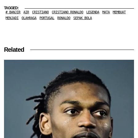
TAGGED:
# BANJIR
AIR
CRISTIANO
CRISTIANO RONALDO
LEGENDA
MATA
MEMBUAT
MENJADI
OLAHRAGA
PORTUGAL
RONALDO
SEPAK BOLA
Related