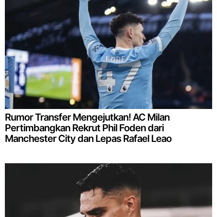
Rumor Transfer Mengejutkan! AC Milan
Pertimbangkan Rekrut Phil Foden dari
Manchester City dan Lepas Rafael Leao