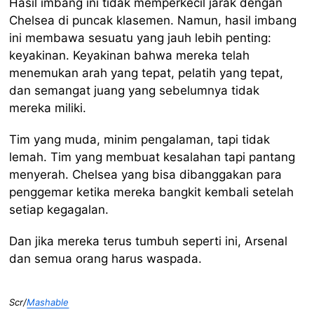
Hasil imbang ini tidak memperkecil jarak dengan
Chelsea di puncak klasemen. Namun, hasil imbang
ini membawa sesuatu yang jauh lebih penting:
keyakinan. Keyakinan bahwa mereka telah
menemukan arah yang tepat, pelatih yang tepat,
dan semangat juang yang sebelumnya tidak
mereka miliki.
Tim yang muda, minim pengalaman, tapi tidak
lemah. Tim yang membuat kesalahan tapi pantang
menyerah. Chelsea yang bisa dibanggakan para
penggemar ketika mereka bangkit kembali setelah
setiap kegagalan.
Dan jika mereka terus tumbuh seperti ini, Arsenal
dan semua orang harus waspada.
Scr/
Mashable