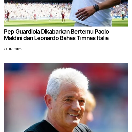
Pep Guardiola Dikabarkan Bertemu Paolo
Maldini dan Leonardo Bahas Timnas Italia
21.07.2026