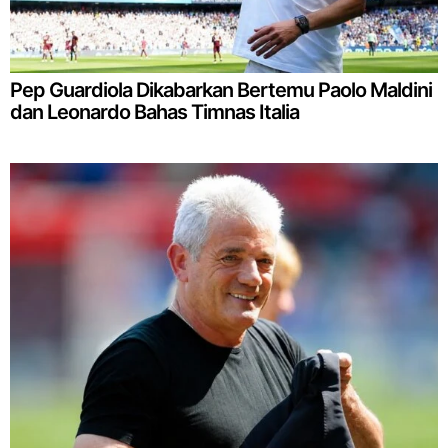
Pep Guardiola Dikabarkan Bertemu Paolo Maldini
dan Leonardo Bahas Timnas Italia