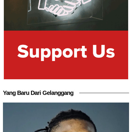
Yang Baru Dari Gelanggang