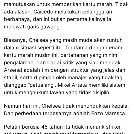
memutuskan untuk memberikan kartu merah. Tidak
ada alasan. Caicedo melakukan pelanggaran
berbahaya, dan ini bukan pertama kalinya ia
melewati garis gawang.
Biasanya, Chelsea yang masih muda akan runtuh
dalam situasi seperti itu. Terutama dengan enam
kartu merah musim ini, pertahanan yang minim
pengalaman, dan badai kritik yang siap meledak.
Arsenal adalah tim dengan struktur yang jelas dan
stabil, serta dipimpin oleh manajer yang tidak lagi
dianggap “petualang”. Mikel Arteta memiliki sistem
untuk menghukum lawan yang tidak disiplin.
Namun hari ini, Chelsea tidak menundukkan kepala.
Dan perbedaan terbesarnya adalah Enzo Maresca.
Pelatih berusia 45 tahun itu tidak menarik striker-