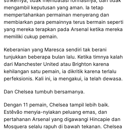
strikernya, tidak membatasi formasinya, dan tidak
mengambil keputusan yang aman. Ia tetap
mempertahankan permainan menyerang dan
membiarkan para pemainnya terus bermain seperti
yang mereka terapkan pada Arsenal ketika mereka
memiliki cukup pemain.
Keberanian yang Maresca sendiri tak berani
tunjukkan beberapa bulan lalu. Ketika timnya kalah
dari Manchester United atau Brighton karena
kehilangan satu pemain, ia dikritik karena terlalu
perfeksionis. Kali ini, ia mengakui, ia telah dewasa.
Dan Chelsea tumbuh bersamanya.
Dengan 11 pemain, Chelsea tampil lebih baik.
Estêvão menyia-nyiakan peluang emas, dan
pertahanan Arsenal yang digawangi Hincapie dan
Mosquera selalu rapuh di bawah tekanan. Chelsea