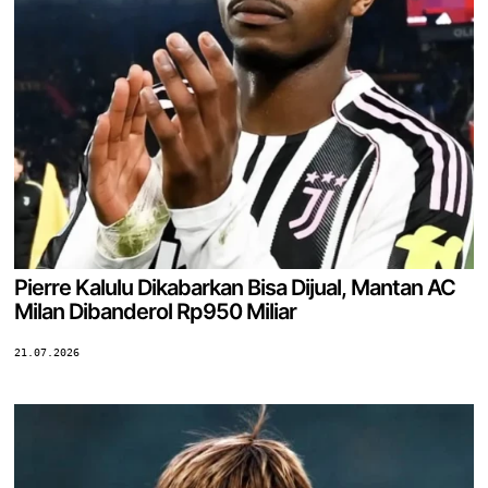
Pierre Kalulu Dikabarkan Bisa Dijual, Mantan AC
Milan Dibanderol Rp950 Miliar
21.07.2026