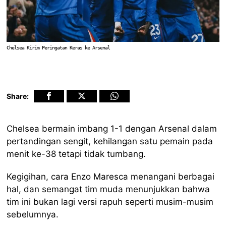
Chelsea Kirim Peringatan Keras ke Arsenal
Share:
Chelsea bermain imbang 1-1 dengan Arsenal dalam
pertandingan sengit, kehilangan satu pemain pada
menit ke-38 tetapi tidak tumbang.
Kegigihan, cara Enzo Maresca menangani berbagai
hal, dan semangat tim muda menunjukkan bahwa
tim ini bukan lagi versi rapuh seperti musim-musim
sebelumnya.