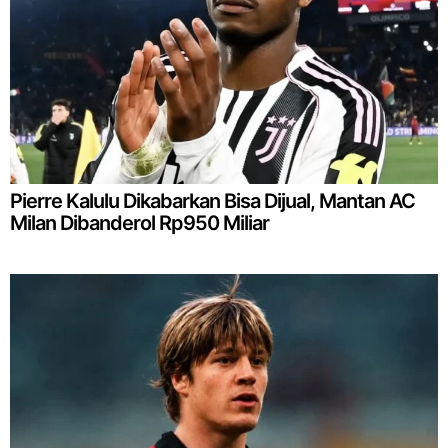
Pierre Kalulu Dikabarkan Bisa Dijual, Mantan AC
Milan Dibanderol Rp950 Miliar