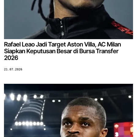
Rafael Leao Jadi Target Aston Villa, AC Milan
Siapkan Keputusan Besar di Bursa Transfer
2026
21.07.2026