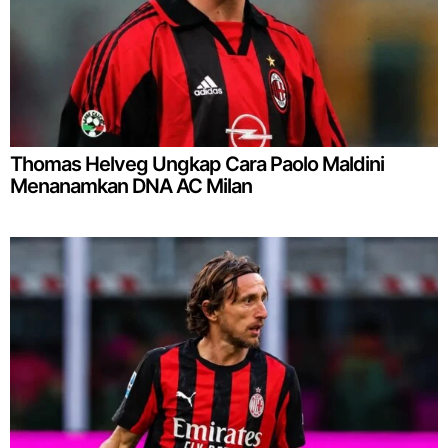
Thomas Helveg Ungkap Cara Paolo Maldini
Menanamkan DNA AC Milan