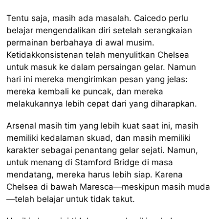
Tentu saja, masih ada masalah. Caicedo perlu
belajar mengendalikan diri setelah serangkaian
permainan berbahaya di awal musim.
Ketidakkonsistenan telah menyulitkan Chelsea
untuk masuk ke dalam persaingan gelar. Namun
hari ini mereka mengirimkan pesan yang jelas:
mereka kembali ke puncak, dan mereka
melakukannya lebih cepat dari yang diharapkan.
Arsenal masih tim yang lebih kuat saat ini, masih
memiliki kedalaman skuad, dan masih memiliki
karakter sebagai penantang gelar sejati. Namun,
untuk menang di Stamford Bridge di masa
mendatang, mereka harus lebih siap. Karena
Chelsea di bawah Maresca—meskipun masih muda
—telah belajar untuk tidak takut.