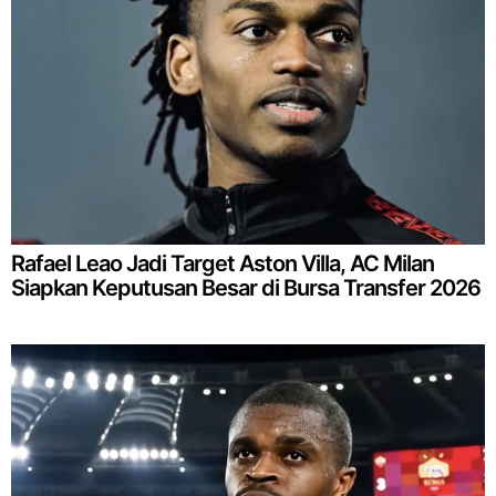
Rafael Leao Jadi Target Aston Villa, AC Milan
Siapkan Keputusan Besar di Bursa Transfer 2026