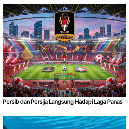
Persib dan Persija Langsung Hadapi Laga Panas