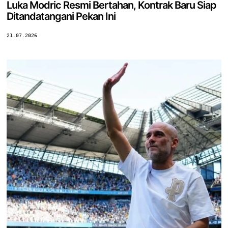
Luka Modric Resmi Bertahan, Kontrak Baru Siap
Ditandatangani Pekan Ini
21.07.2026