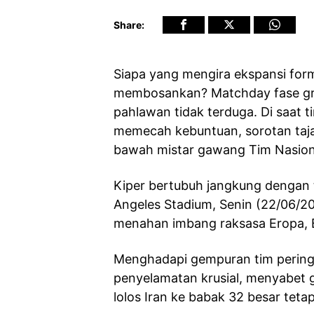
Share:
Siapa yang mengira ekspansi form
membosankan? Matchday fase gru
pahlawan tidak terduga. Di saat t
memecah kebuntuan, sorotan taj
bawah mistar gawang Tim Nasional
Kiper bertubuh jangkung dengan t
Angeles Stadium, Senin (22/06/2
menahan imbang raksasa Eropa, B
Menghadapi gempuran tim peringka
penyelamatan krusial, menyabet g
lolos Iran ke babak 32 besar teta