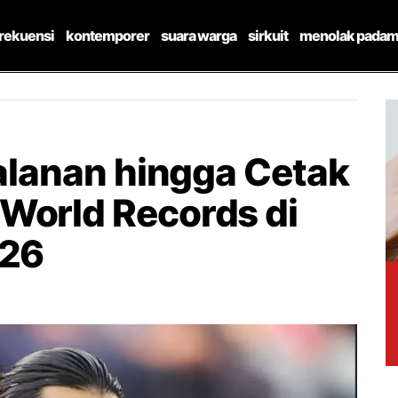
frekuensi
kontemporer
suara warga
sirkuit
menolak padam
Jalanan hingga Cetak
World Records di
026