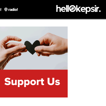
!
radio!