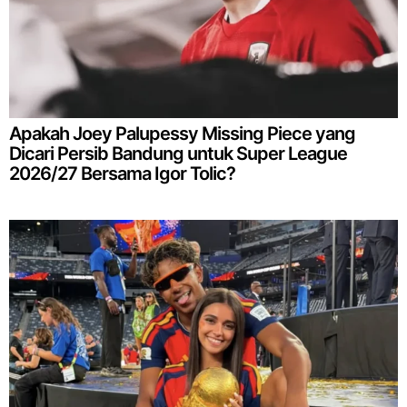
Apakah Joey Palupessy Missing Piece yang
Dicari Persib Bandung untuk Super League
2026/27 Bersama Igor Tolic?