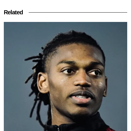
Related