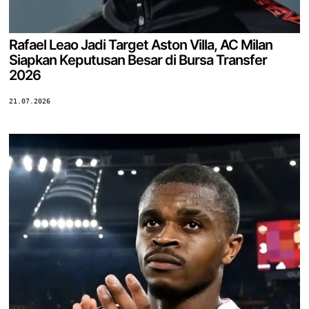
Rafael Leao Jadi Target Aston Villa, AC Milan
Siapkan Keputusan Besar di Bursa Transfer
2026
21.07.2026