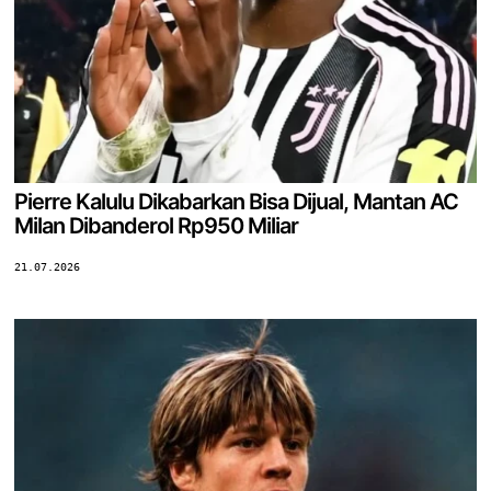
Pierre Kalulu Dikabarkan Bisa Dijual, Mantan AC
Milan Dibanderol Rp950 Miliar
21.07.2026