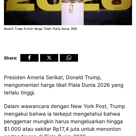
Donald Trump Kritik Harga Tiket Piala Dunia 2026
Share:
Presiden Ameria Serikat, Donald Trump,
mengomentari harga tiket Piala Dunia 2026 yang
terlalu tinggi.
Dalam wawancara dengan New York Post, Trump
mengakui bahwa ia terkejut mengetahui bahwa
penggemar mungkin harus mengeluarkan hingga
$1.000 atau sekitar Rp17,4 juta untuk menonton