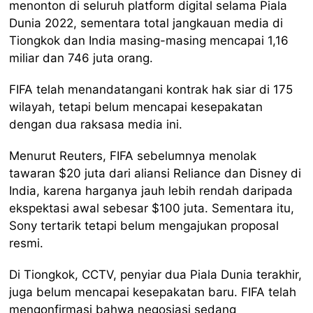
menonton di seluruh platform digital selama Piala
Dunia 2022, sementara total jangkauan media di
Tiongkok dan India masing-masing mencapai 1,16
miliar dan 746 juta orang.
FIFA telah menandatangani kontrak hak siar di 175
wilayah, tetapi belum mencapai kesepakatan
dengan dua raksasa media ini.
Menurut Reuters, FIFA sebelumnya menolak
tawaran $20 juta dari aliansi Reliance dan Disney di
India, karena harganya jauh lebih rendah daripada
ekspektasi awal sebesar $100 juta. Sementara itu,
Sony tertarik tetapi belum mengajukan proposal
resmi.
Di Tiongkok, CCTV, penyiar dua Piala Dunia terakhir,
juga belum mencapai kesepakatan baru. FIFA telah
mengonfirmasi bahwa negosiasi sedang