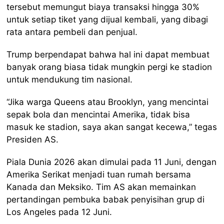
tersebut memungut biaya transaksi hingga 30%
untuk setiap tiket yang dijual kembali, yang dibagi
rata antara pembeli dan penjual.
Trump berpendapat bahwa hal ini dapat membuat
banyak orang biasa tidak mungkin pergi ke stadion
untuk mendukung tim nasional.
“Jika warga Queens atau Brooklyn, yang mencintai
sepak bola dan mencintai Amerika, tidak bisa
masuk ke stadion, saya akan sangat kecewa,” tegas
Presiden AS.
Piala Dunia 2026 akan dimulai pada 11 Juni, dengan
Amerika Serikat menjadi tuan rumah bersama
Kanada dan Meksiko. Tim AS akan memainkan
pertandingan pembuka babak penyisihan grup di
Los Angeles pada 12 Juni.