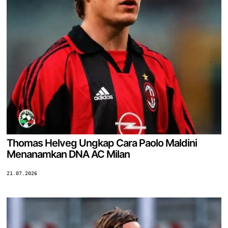
Thomas Helveg Ungkap Cara Paolo Maldini
Menanamkan DNA AC Milan
21.07.2026