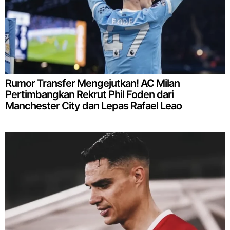
Rumor Transfer Mengejutkan! AC Milan
Pertimbangkan Rekrut Phil Foden dari
Manchester City dan Lepas Rafael Leao