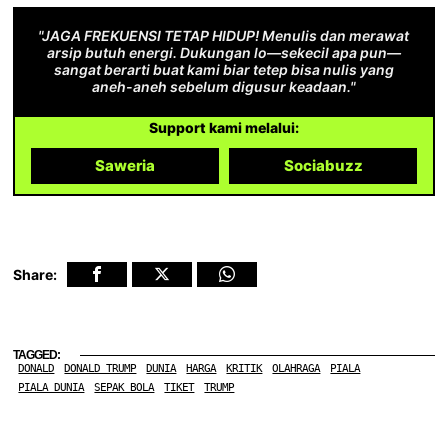
"JAGA FREKUENSI TETAP HIDUP! Menulis dan merawat
arsip butuh energi. Dukungan lo—sekecil apa pun—
sangat berarti buat kami biar tetep bisa nulis yang
aneh-aneh sebelum digusur keadaan."
Support kami melalui:
Saweria
Sociabuzz
Share:
TAGGED:
DONALD
DONALD TRUMP
DUNIA
HARGA
KRITIK
OLAHRAGA
PIALA
PIALA DUNIA
SEPAK BOLA
TIKET
TRUMP