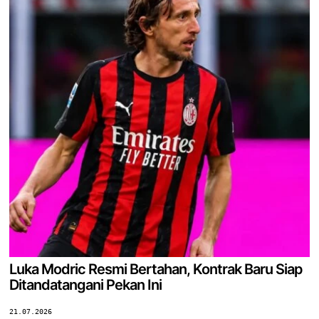
Luka Modric Resmi Bertahan, Kontrak Baru Siap
Ditandatangani Pekan Ini
21.07.2026