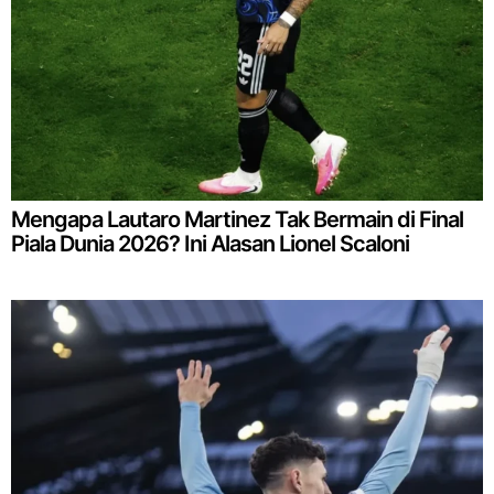
Mengapa Lautaro Martinez Tak Bermain di Final
Piala Dunia 2026? Ini Alasan Lionel Scaloni