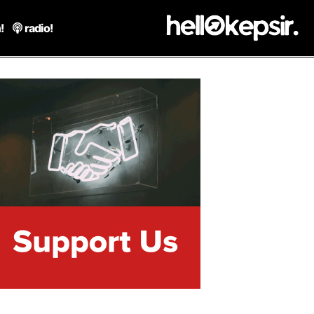
!
radio!