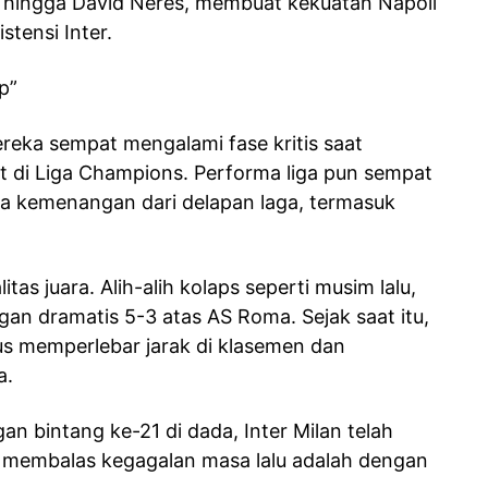
, hingga David Neres, membuat kekuatan Napoli
tensi Inter.
p”
ereka sempat mengalami fase kritis saat
t di Liga Champions. Performa liga pun sempat
a kemenangan dari delapan laga, termasuk
as juara. Alih-alih kolaps seperti musim lalu,
n dramatis 5-3 atas AS Roma. Sejak saat itu,
erus memperlebar jarak di klasemen dan
a.
an bintang ke-21 di dada, Inter Milan telah
 membalas kegagalan masa lalu adalah dengan