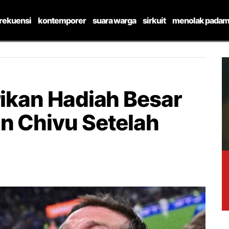
frekuensi
kontemporer
suara warga
sirkuit
menolak padam
rikan Hadiah Besar
an Chivu Setelah