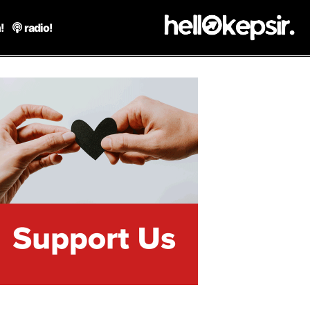
!
radio!