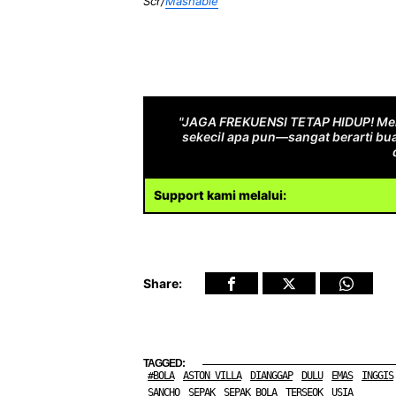
Scr/
Mashable
"JAGA FREKUENSI TETAP HIDUP! Men
sekecil apa pun—sangat berarti bua
Support kami melalui:
Share:
TAGGED:
#BOLA
ASTON VILLA
DIANGGAP
DULU
EMAS
INGGIS
SANCHO
SEPAK
SEPAK BOLA
TERSEOK
USIA