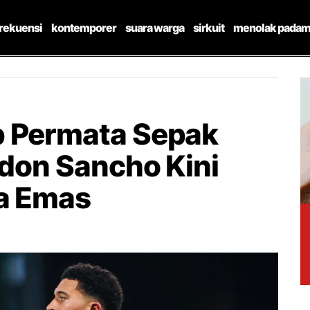
frekuensi
kontemporer
suara warga
sirkuit
menolak padam
p Permata Sepak
adon Sancho Kini
ia Emas