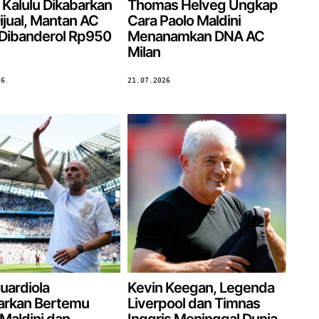
 Kalulu Dikabarkan
Thomas Helveg Ungkap
ijual, Mantan AC
Cara Paolo Maldini
 Dibanderol Rp950
Menanamkan DNA AC
Milan
26
21.07.2026
uardiola
Kevin Keegan, Legenda
arkan Bertemu
Liverpool dan Timnas
Maldini dan
Inggris Meninggal Dunia