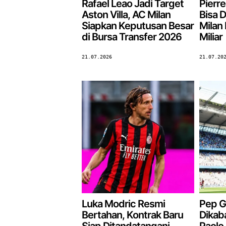
Rafael Leao Jadi Target
Pierre
Aston Villa, AC Milan
Bisa D
Siapkan Keputusan Besar
Milan
di Bursa Transfer 2026
Miliar
21.07.2026
21.07.20
Luka Modric Resmi
Pep G
Bertahan, Kontrak Baru
Dikab
Siap Ditandatangani
Paolo 