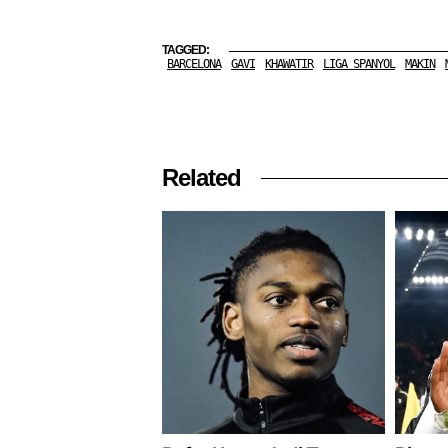
TAGGED:
BARCELONA
GAVI
KHAWATIR
LIGA SPANYOL
MAKIN
Related