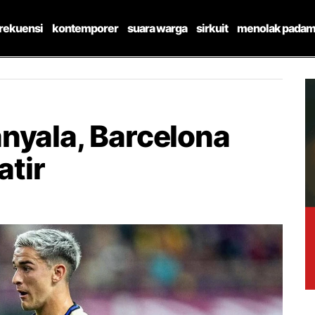
frekuensi
kontemporer
suara warga
sirkuit
menolak padam
nyala, Barcelona
tir