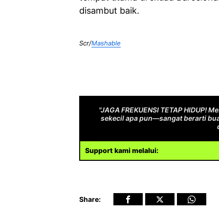
disambut baik.
Scr/
Mashable
"JAGA FREKUENSI TETAP HIDUP! Men
sekecil apa pun—sangat berarti bua
Support kami melalui:
Share: