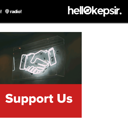
!
radio!