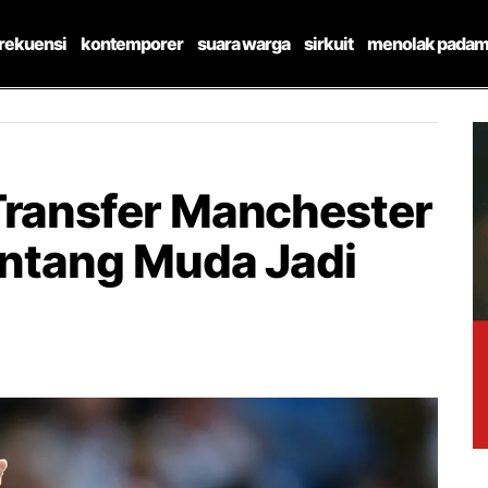
frekuensi
kontemporer
suara warga
sirkuit
menolak padam
Transfer Manchester
Bintang Muda Jadi