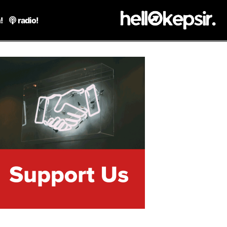
!
radio!