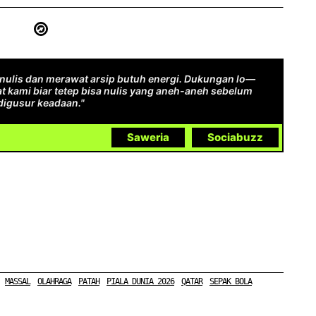
ulis dan merawat arsip butuh energi. Dukungan lo—
t kami biar tetep bisa nulis yang aneh-aneh sebelum
digusur keadaan."
Saweria
Sociabuzz
MASSAL
OLAHRAGA
PATAH
PIALA DUNIA 2026
QATAR
SEPAK BOLA