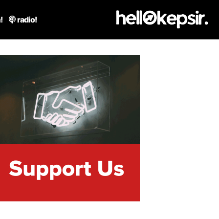
!
radio!