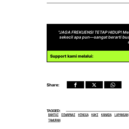
"JAGA FREKUENSI TETAP HIDUP! Men
sekecil apa pun—sangat berarti bua
Support kami melalui:
Share:
TAGGED:
BANTAI
DIWARNAI
HINGGA
KAKI
KANADA
LAPANGAN
TAWURAN