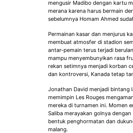
mengusir Madibo dengan kartu m
merana karena harus bermain den
sebelumnya Homam Ahmed sudah le
Permainan kasar dan menjurus ka
membuat atmosfer di stadion se
antar-pemain terus terjadi berulan
mampu menyembunyikan rasa frus
rekan setimnya menjadi korban ce
dan kontroversi, Kanada tetap t
Jonathan David menjadi bintang l
memimpin Les Rouges mengamank
mereka di turnamen ini. Momen e
Saliba merayakan golnya dengan 
bentuk penghormatan dan dukung
malang.