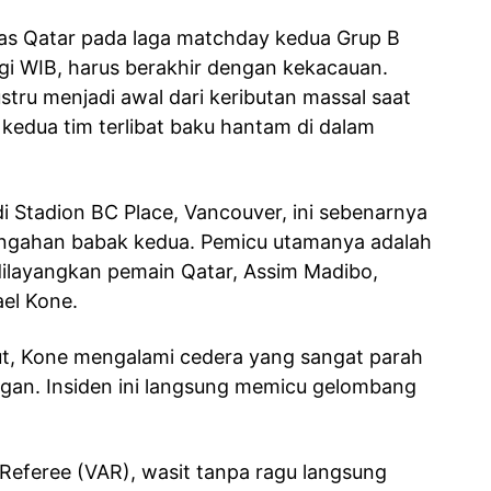
as Qatar pada laga matchday kedua Grup B
agi WIB, harus berakhir dengan kekacauan.
ustru menjadi awal dari keributan massal saat
 kedua tim terlibat baku hantam di dalam
i Stadion BC Place, Vancouver, ini sebenarnya
engahan babak kedua. Pemicu utamanya adalah
dilayangkan pemain Qatar, Assim Madibo,
el Kone.
but, Kone mengalami cedera yang sangat parah
ngan. Insiden ini langsung memicu gelombang
 Referee (VAR), wasit tanpa ragu langsung