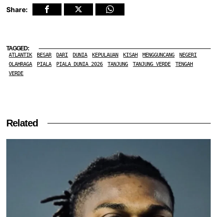
Share:
TAGGED:
ATLANTIK
BESAR
DARI
DUNIA
KEPULAUAN
KISAH
MENGGUNCANG
NEGERI
OLAHRAGA
PIALA
PIALA DUNIA 2026
TANJUNG
TANJUNG VERDE
TENGAH
VERDE
Related