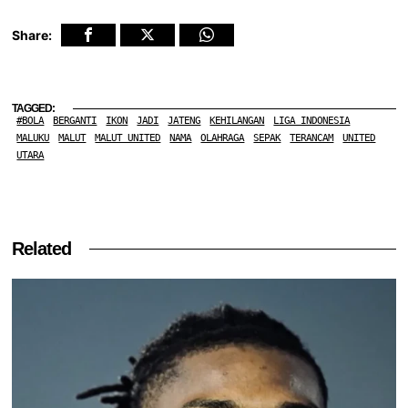
Share:
TAGGED:
#BOLA
BERGANTI
IKON
JADI
JATENG
KEHILANGAN
LIGA INDONESIA
MALUKU
MALUT
MALUT UNITED
NAMA
OLAHRAGA
SEPAK
TERANCAM
UNITED
UTARA
Related