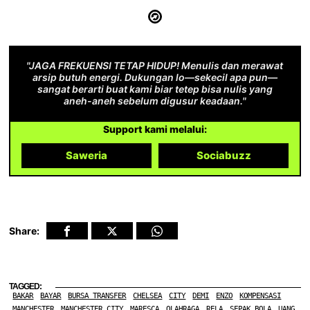
"JAGA FREKUENSI TETAP HIDUP! Menulis dan merawat
arsip butuh energi. Dukungan lo—sekecil apa pun—
sangat berarti buat kami biar tetep bisa nulis yang
aneh-aneh sebelum digusur keadaan."
Support kami melalui:
Saweria
Sociabuzz
Share:
TAGGED:
BAKAR
BAYAR
BURSA TRANSFER
CHELSEA
CITY
DEMI
ENZO
KOMPENSASI
MANCHESTER
MANCHESTER CITY
MARESCA
OLAHRAGA
RELA
SEPAK BOLA
UANG