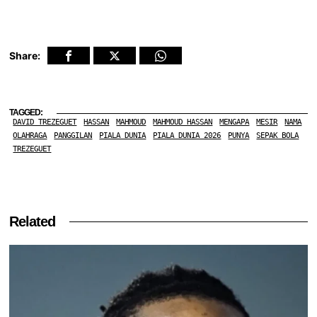
Share:
TAGGED:
DAVID TREZEGUET
HASSAN
MAHMOUD
MAHMOUD HASSAN
MENGAPA
MESIR
NAMA
OLAHRAGA
PANGGILAN
PIALA DUNIA
PIALA DUNIA 2026
PUNYA
SEPAK BOLA
TREZEGUET
Related