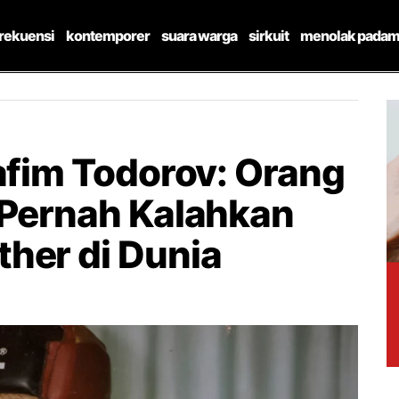
frekuensi
kontemporer
suara warga
sirkuit
menolak padam
afim Todorov: Orang
 Pernah Kalahkan
her di Dunia