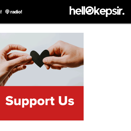
!
radio!