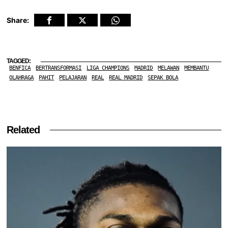
Share:
TAGGED:
BENFICA
BERTRANSFORMASI
LIGA CHAMPIONS
MADRID
MELAWAN
MEMBANTU
OLAHRAGA
PAHIT
PELAJARAN
REAL
REAL MADRID
SEPAK BOLA
Related