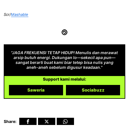
Scr/
Mashable
"JAGA FREKUENSI TETAP HIDUP! Menulis dan merawat
arsip butuh energi. Dukungan lo—sekecil apa pun—
sangat berarti buat kami biar tetep bisa nulis yang
aneh-aneh sebelum digusur keadaan."
Support kami melalui:
Saweria
Sociabuzz
Share: