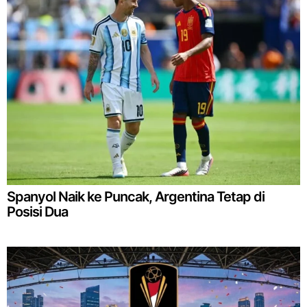
Spanyol Naik ke Puncak, Argentina Tetap di
Posisi Dua