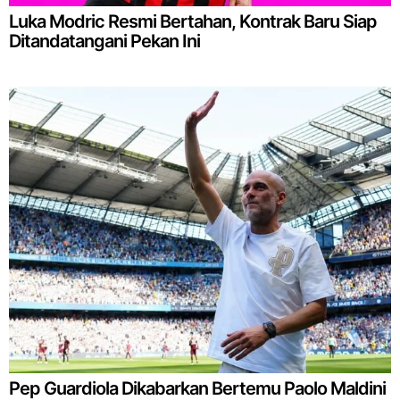
Luka Modric Resmi Bertahan, Kontrak Baru Siap
Ditandatangani Pekan Ini
Pep Guardiola Dikabarkan Bertemu Paolo Maldini