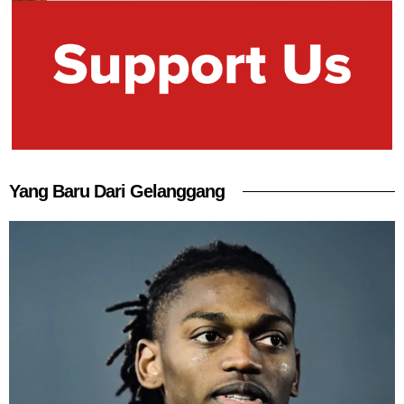
Yang Baru Dari Gelanggang