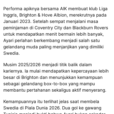
Performa apiknya bersama AIK membuat klub Liga
Inggris, Brighton & Hove Albion, merekrutnya pada
Januari 2023. Setelah sempat menjalani masa
peminjaman di Coventry City dan Blackburn Rovers
untuk mendapatkan menit bermain lebih banyak,
Ayari perlahan berkembang menjadi salah satu
gelandang muda paling menjanjikan yang dimiliki
Swedia.
Musim 2025/2026 menjadi titik balik dalam
kariernya. Ia mulai mendapatkan kepercayaan lebih
besar di Brighton dan menunjukkan kemampuan
sebagai gelandang box-to-box yang mampu
membantu pertahanan sekaligus aktif menyerang.
Kemampuannya itu terlihat jelas saat membela
Swedia di Piala Dunia 2026. Dua gol ke gawang