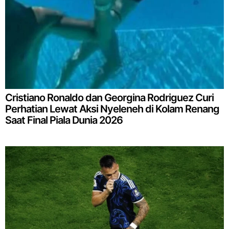
Cristiano Ronaldo dan Georgina Rodriguez Curi
Perhatian Lewat Aksi Nyeleneh di Kolam Renang
Saat Final Piala Dunia 2026