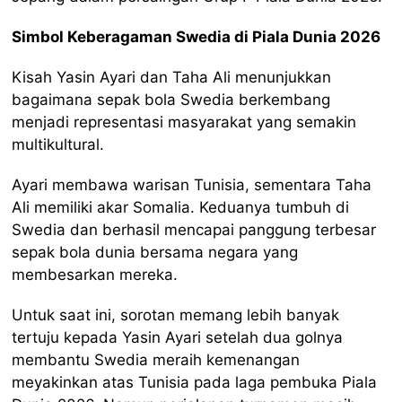
Simbol Keberagaman Swedia di Piala Dunia 2026
Kisah Yasin Ayari dan Taha Ali menunjukkan
bagaimana sepak bola Swedia berkembang
menjadi representasi masyarakat yang semakin
multikultural.
Ayari membawa warisan Tunisia, sementara Taha
Ali memiliki akar Somalia. Keduanya tumbuh di
Swedia dan berhasil mencapai panggung terbesar
sepak bola dunia bersama negara yang
membesarkan mereka.
Untuk saat ini, sorotan memang lebih banyak
tertuju kepada Yasin Ayari setelah dua golnya
membantu Swedia meraih kemenangan
meyakinkan atas Tunisia pada laga pembuka Piala