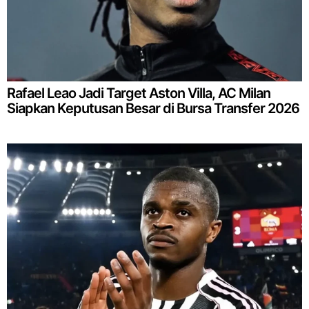
Rafael Leao Jadi Target Aston Villa, AC Milan
Siapkan Keputusan Besar di Bursa Transfer 2026