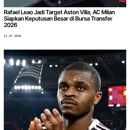
Rafael Leao Jadi Target Aston Villa, AC Milan
Siapkan Keputusan Besar di Bursa Transfer
2026
21.07.2026