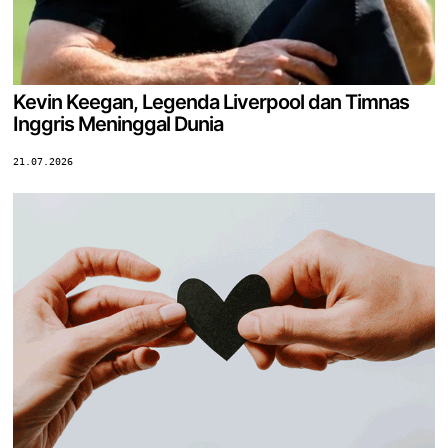
Kevin Keegan, Legenda Liverpool dan Timnas
Inggris Meninggal Dunia
21.07.2026