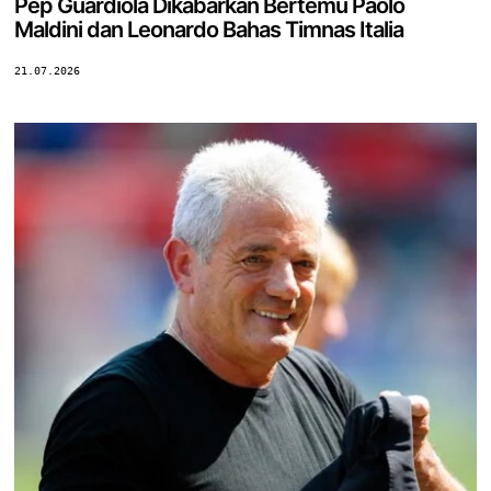
Pep Guardiola Dikabarkan Bertemu Paolo
Maldini dan Leonardo Bahas Timnas Italia
21.07.2026