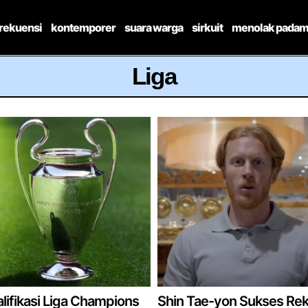
frekuensi
kontemporer
suara warga
sirkuit
menolak padam
Liga
lifikasi Liga Champions
Shin Tae-yon Sukses Rek