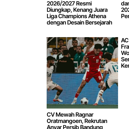
2026/2027 Resmi
da
Diungkap, Kenang Juara
202
Liga Champions Athena
Pe
dengan Desain Bersejarah
AC 
Fr
Wo
Ser
Kem
CV Mewah Ragnar
Oratmangoen, Rekrutan
Anyar Persib Bandung