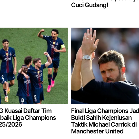
Cuci Gudang!
 Kuasai Daftar Tim
Final Liga Champions Jad
baik Liga Champions
Bukti Sahih Kejeniusan
25/2026
Taktik Michael Carrick di
Manchester United