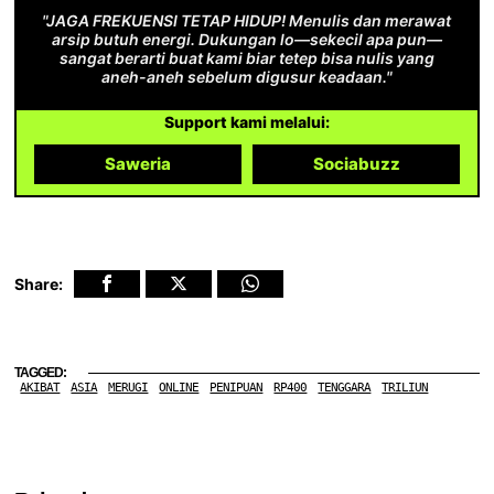
"JAGA FREKUENSI TETAP HIDUP! Menulis dan merawat
arsip butuh energi. Dukungan lo—sekecil apa pun—
sangat berarti buat kami biar tetep bisa nulis yang
aneh-aneh sebelum digusur keadaan."
Support kami melalui:
Saweria
Sociabuzz
Share:
TAGGED:
AKIBAT
ASIA
MERUGI
ONLINE
PENIPUAN
RP400
TENGGARA
TRILIUN