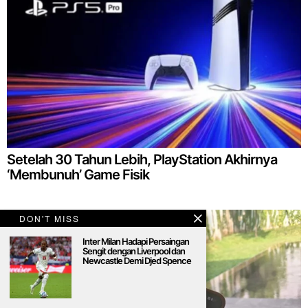
Setelah 30 Tahun Lebih, PlayStation Akhirnya
‘Membunuh’ Game Fisik
DON'T MISS
Inter Milan Hadapi Persaingan
Sengit dengan Liverpool dan
Newcastle Demi Djed Spence