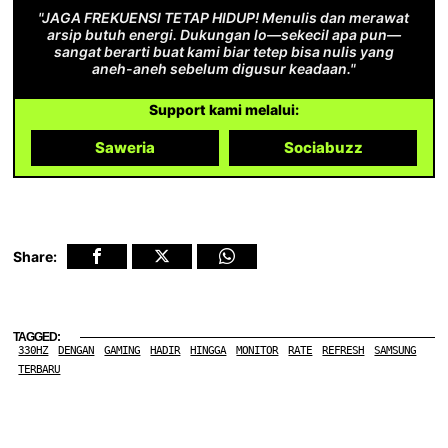
"JAGA FREKUENSI TETAP HIDUP! Menulis dan merawat
arsip butuh energi. Dukungan lo—sekecil apa pun—
sangat berarti buat kami biar tetep bisa nulis yang
aneh-aneh sebelum digusur keadaan."
Support kami melalui:
Saweria
Sociabuzz
Share:
TAGGED:
330HZ
DENGAN
GAMING
HADIR
HINGGA
MONITOR
RATE
REFRESH
SAMSUNG
TERBARU