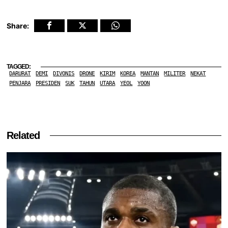
Share:
TAGGED:
DARURAT
DEMI
DIVONIS
DRONE
KIRIM
KOREA
MANTAN
MILITER
NEKAT
PENJARA
PRESIDEN
SUK
TAHUN
UTARA
YEOL
YOON
Related