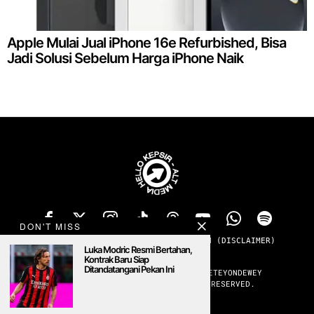
Apple Mulai Jual iPhone 16e Refurbished, Bisa
Jadi Solusi Sebelum Harga iPhone Naik
DON'T MISS
TENTANG
PRIVACY
ADS
KONTAK
SANGGAHAN (DISCLAIMER)
Luka Modric Resmi Bertahan,
MENOLAK PADAM
Kontrak Baru Siap
Ditandatangani Pekan Ini
#ALTMEDIA #PUBLICCULTURERADIO #SETEYONDEWEY
©
2026
HELLOKEPSIR. ALL RIGHTS RESERVED.